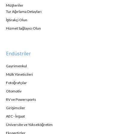
Müşteriler
Tur Ağırlama Detayları
İştirakçi Olun
Hizmet Sağlayıcı Olun
Endüstriler
Gayrimenkul
Mülk Yöneticileri
Fotoğrafçılar
Otomotiv
RV ve Powersports
Girişimciler
AEC - İnşaat
Üniversite ve Yükseköğretim
Ekspertizler