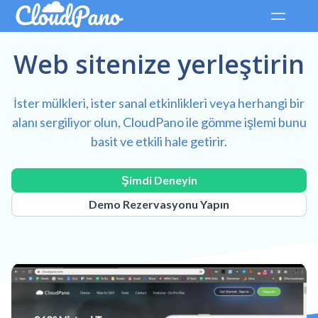
Web sitenize yerleştirin
İster mülkleri, ister sanal etkinlikleri veya herhangi bir
alanı sergiliyor olun, CloudPano ile gömme işlemi bunu
basit ve etkili hale getirir.
Şimdi Deneyin
Demo Rezervasyonu Yapın