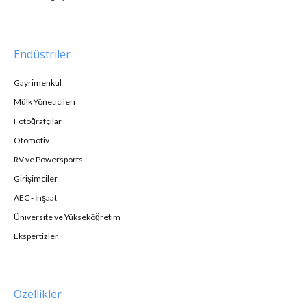
Endüstriler
Gayrimenkul
Mülk Yöneticileri
Fotoğrafçılar
Otomotiv
RV ve Powersports
Girişimciler
AEC - İnşaat
Üniversite ve Yükseköğretim
Ekspertizler
Özellikler