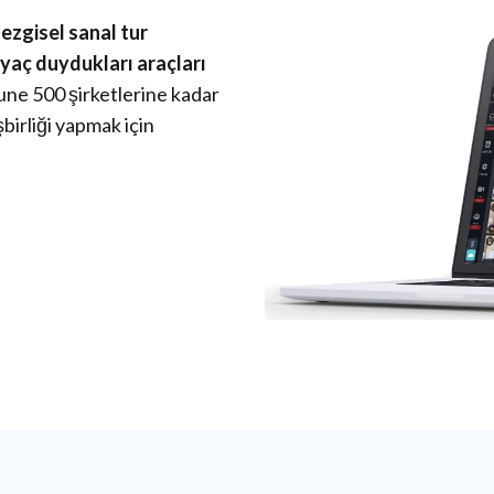
sezgisel sanal tur
iyaç duydukları araçları
une 500 şirketlerine kadar
şbirliği yapmak için