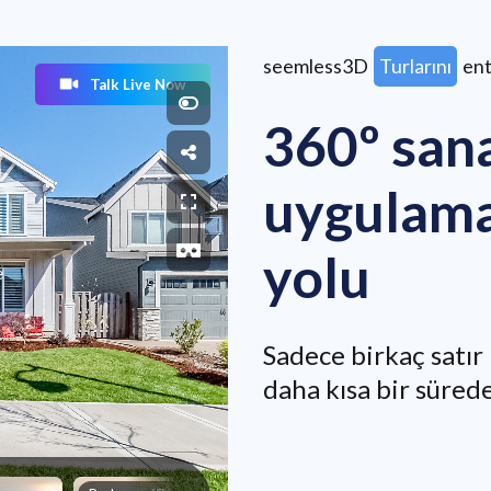
seemless3D
Turlarını
ent
360º sana
uygulama
yolu
Sadece birkaç satır
daha kısa bir sürede