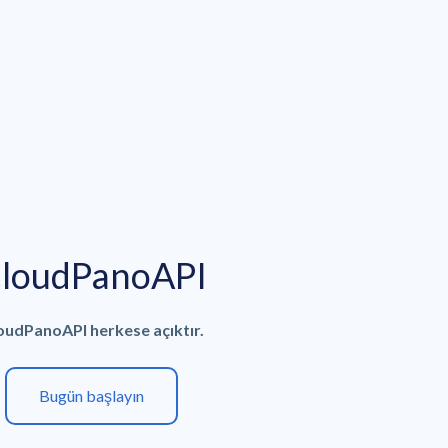
loudPanoAPI
oudPanoAPI herkese açıktır.
Bugün başlayın