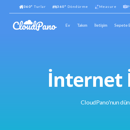
360°
Turlar
360°
Döndürme
Measure
P
Ev
Takım
İletişim
Sepete 
İnternet 
CloudPano'nun dünya