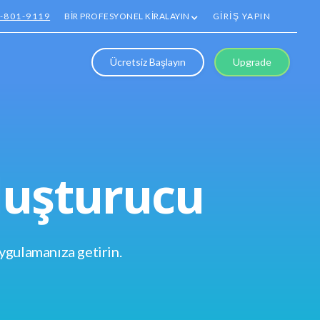
1-801-9119
BİR PROFESYONEL KİRALAYIN
GİRİŞ YAPIN
Ücretsiz Başlayın
Upgrade
Oluşturucu
ygulamanıza getirin.