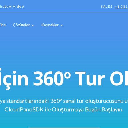
hotoAIVideo
SALES:
+1 28
Ekle
Çözümler
Kaynaklar
İçin 360º Tur 
 standartlarındaki 360º sanal tur oluşturucusunu u
CloudPanoSDK ile Oluşturmaya Bugün Başlayın.