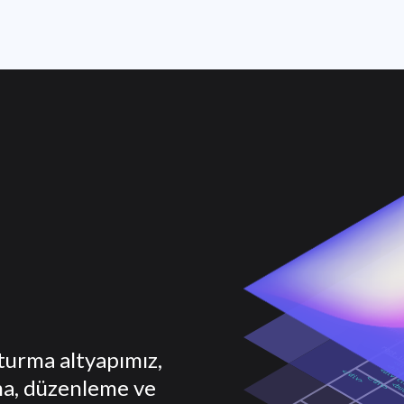
.
şturma altyapımız,
ma, düzenleme ve