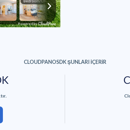
CLOUDPANOSDK ŞUNLARI İÇERİR
DK
C
ır.
Cl