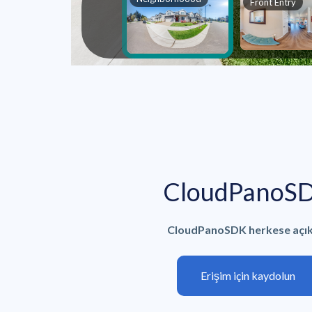
CloudPanoS
CloudPanoSDK herkese açıkt
Erişim için kaydolun