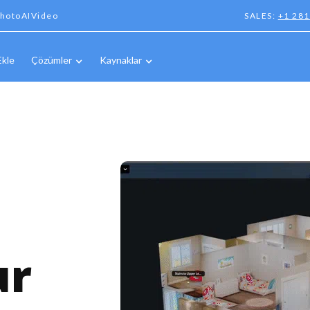
hotoAIVideo
SALES:
+1 28
Ekle
Çözümler
Kaynaklar
ur