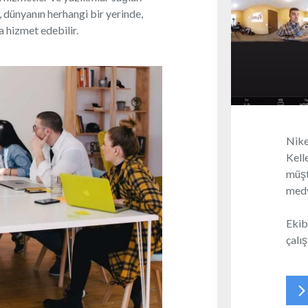
 dünyanın herhangi bir yerinde,
 hizmet edebilir.
Nike
Kell
müşt
medya
Ekib
çalış