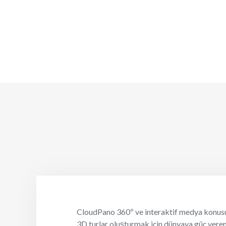
CloudPano 360º ve interaktif medya konus
3D turlar oluşturmak için dünyaya güç veren 