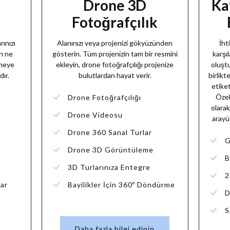
Drone 3D
Ka
k
Fotoğrafçılık
rınızı
Alanınızı veya projenizi gökyüzünden
İht
ün ne
gösterin. Tüm projenizin tam bir resmini
karşı
imeye
ekleyin, drone fotoğrafçılığı projenize
oluştu
dır.
bulutlardan hayat verir.
birlikt
etike
Özel
Drone Fotoğrafçılığı
olarak
Drone Videosu
arayüz
Drone 360 Sanal Turlar
Drone 3D Görüntüleme
B
3D Turlarınıza Entegre
2
ar
Bayilikler İçin 360º Döndürme
D
S
Daha fazla bilgi edinin