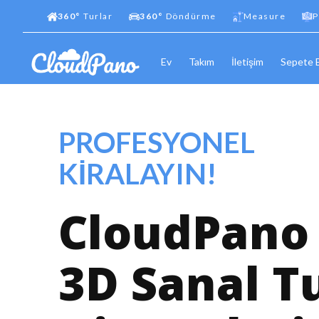
360°
Turlar
360°
Döndürme
Measure
P
Ev
Takım
İletişim
Sepete 
PROFESYONEL
KİRALAYIN!
CloudPano
3D Sanal T