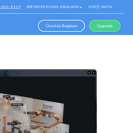
1-801-9119
BİR PROFESYONEL KİRALAYIN
GİRİŞ YAPIN
Ücretsiz Başlayın
Upgrade