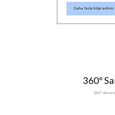
Daha fazla bilgi edinin
360º San
360º derecel