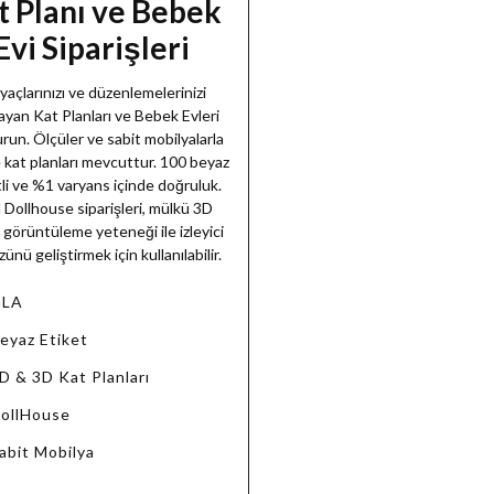
t Planı ve Bebek
Evi Siparişleri
iyaçlarınızı ve düzenlemelerinizi
layan Kat Planları ve Bebek Evleri
run. Ölçüler ve sabit mobilyalarla
e kat planları mevcuttur. 100 beyaz
tli ve %1 varyans içinde doğruluk.
 Dollhouse siparişleri, mülkü 3D
 görüntüleme yeteneği ile izleyici
ünü geliştirmek için kullanılabilir.
GLA
eyaz Etiket
D & 3D Kat Planları
ollHouse
abit Mobilya