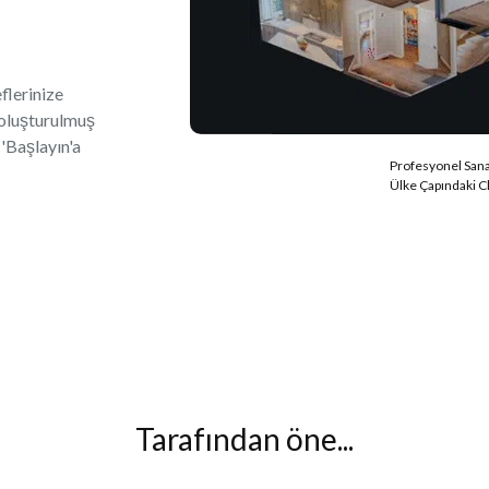
flerinize
k oluşturulmuş
 'Başlayın'a
Profesyonel Sana
Ülke Çapındaki C
Tarafından öne...